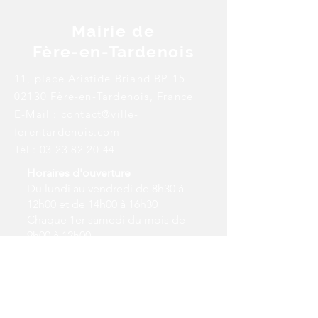
Mairie de
Fère-en-Tardenois
11, place Aristide Briand BP 15
02130 Fère-en-Tardenois, France
E-Mail :
contact@ville-
ferentardenois.com
Tél :
03 23 82 20 44
Horaires d'ouverture
Du lundi au vendredi de 8h30 à
12h00 et de 14h00 à 16h30
Chaque 1er samedi du mois de
9h00 à 12h00