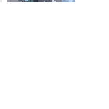
Infirmières
Mme. Valérie CARON
Mme. Marine LEMAITRE
Parc d'activités de l'Ourcq
14 Rue de la Goutte d'or
02130 Fère-en-Tardenois