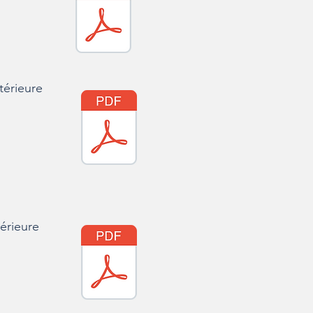
térieure
térieure